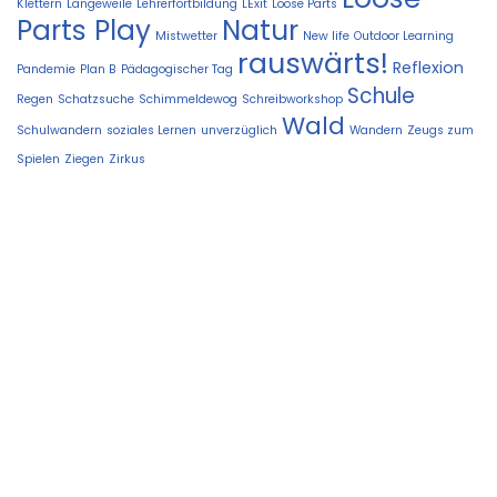
Klettern
Langeweile
Lehrerfortbildung
LExit
Loose Parts
Parts Play
Natur
Mistwetter
New life
Outdoor Learning
rauswärts!
Reflexion
Pandemie
Plan B
Pädagogischer Tag
Schule
Regen
Schatzsuche
Schimmeldewog
Schreibworkshop
Wald
Schulwandern
soziales Lernen
unverzüglich
Wandern
Zeugs zum
Spielen
Ziegen
Zirkus