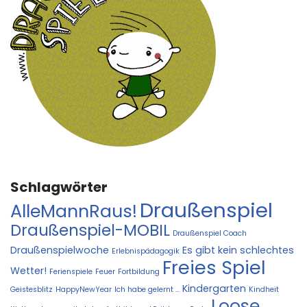
Schlagwörter
Draußenspiel
AlleMannRaus!
Draußenspiel-MOBIL
Draußenspiel Coach
Draußenspielwoche
Es gibt kein schlechtes
Erlebnispädagogik
Freies Spiel
Wetter!
Ferienspiele
Feuer
Fortbildung
Kindergarten
Geistesblitz
HappyNewYear
Ich habe gelernt ...
Kindheit
Loose