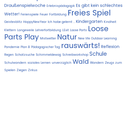
Draußenspielwoche
Es gibt kein schlechtes
Erlebnispädagogik
Freies Spiel
Wetter!
Ferienspiele
Feuer
Fortbildung
Kindergarten
Geistesblitz
HappyNewYear
Ich habe gelernt ...
Kindheit
Loose
Klettern
Langeweile
Lehrerfortbildung
LExit
Loose Parts
Parts Play
Natur
Mistwetter
New life
Outdoor Learning
rauswärts!
Reflexion
Pandemie
Plan B
Pädagogischer Tag
Schule
Regen
Schatzsuche
Schimmeldewog
Schreibworkshop
Wald
Schulwandern
soziales Lernen
unverzüglich
Wandern
Zeugs zum
Spielen
Ziegen
Zirkus