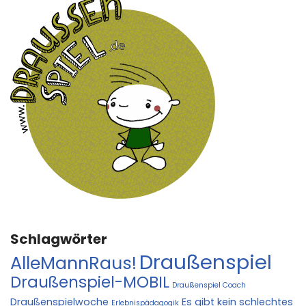
Schlagwörter
Draußenspiel
AlleMannRaus!
Draußenspiel-MOBIL
Draußenspiel Coach
Draußenspielwoche
Es gibt kein schlechtes
Erlebnispädagogik