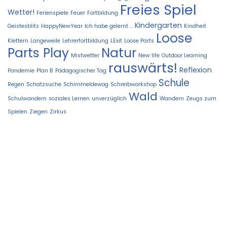
Freies Spiel
Wetter!
Ferienspiele
Feuer
Fortbildung
Kindergarten
Geistesblitz
HappyNewYear
Ich habe gelernt ...
Kindheit
Loose
Klettern
Langeweile
Lehrerfortbildung
LExit
Loose Parts
Parts Play
Natur
Mistwetter
New life
Outdoor Learning
rauswärts!
Reflexion
Pandemie
Plan B
Pädagogischer Tag
Schule
Regen
Schatzsuche
Schimmeldewog
Schreibworkshop
Wald
Schulwandern
soziales Lernen
unverzüglich
Wandern
Zeugs zum
Spielen
Ziegen
Zirkus