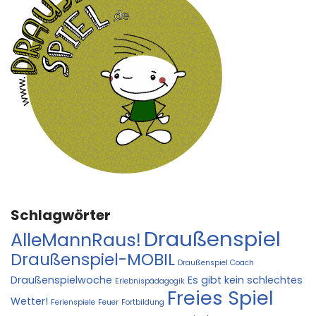
Schlagwörter
Draußenspiel
AlleMannRaus!
Draußenspiel-MOBIL
Draußenspiel Coach
Draußenspielwoche
Es gibt kein schlechtes
Erlebnispädagogik
Freies Spiel
Wetter!
Ferienspiele
Feuer
Fortbildung