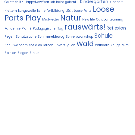
Kindergarten
Geistesblitz
HappyNewYear
Ich habe gelernt ...
Kindheit
Loose
Klettern
Langeweile
Lehrerfortbildung
LExit
Loose Parts
Parts Play
Natur
Mistwetter
New life
Outdoor Learning
rauswärts!
Reflexion
Pandemie
Plan B
Pädagogischer Tag
Schule
Regen
Schatzsuche
Schimmeldewog
Schreibworkshop
Wald
Schulwandern
soziales Lernen
unverzüglich
Wandern
Zeugs zum
Spielen
Ziegen
Zirkus