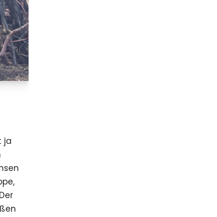
 ja
m
chsen
ppe,
Der
ußen