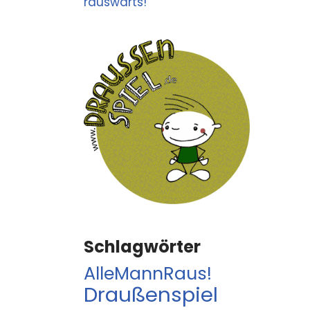
rauswärts!
Schlagwörter
AlleMannRaus!
Draußenspiel