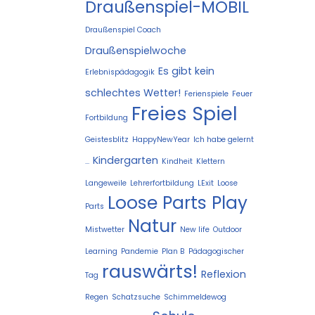
Draußenspiel-MOBIL
Draußenspiel Coach
Draußenspielwoche
Es gibt kein
Erlebnispädagogik
schlechtes Wetter!
Ferienspiele
Feuer
Freies Spiel
Fortbildung
Geistesblitz
HappyNewYear
Ich habe gelernt
Kindergarten
...
Kindheit
Klettern
Langeweile
Lehrerfortbildung
LExit
Loose
Loose Parts Play
Parts
Natur
Mistwetter
New life
Outdoor
Learning
Pandemie
Plan B
Pädagogischer
rauswärts!
Reflexion
Tag
Regen
Schatzsuche
Schimmeldewog