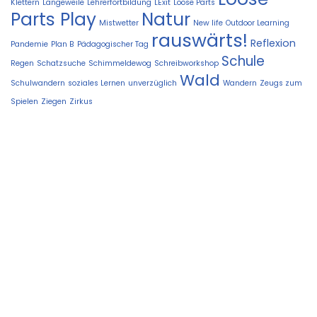
Klettern
Langeweile
Lehrerfortbildung
LExit
Loose Parts
Parts Play
Natur
Mistwetter
New life
Outdoor Learning
rauswärts!
Reflexion
Pandemie
Plan B
Pädagogischer Tag
Schule
Regen
Schatzsuche
Schimmeldewog
Schreibworkshop
Wald
Schulwandern
soziales Lernen
unverzüglich
Wandern
Zeugs zum
Spielen
Ziegen
Zirkus