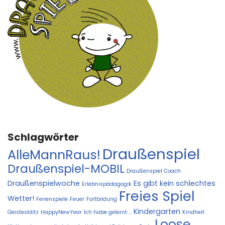
Schlagwörter
Draußenspiel
AlleMannRaus!
Draußenspiel-MOBIL
Draußenspiel Coach
Draußenspielwoche
Es gibt kein schlechtes
Erlebnispädagogik
Freies Spiel
Wetter!
Ferienspiele
Feuer
Fortbildung
Kindergarten
Geistesblitz
HappyNewYear
Ich habe gelernt ...
Kindheit
Loose