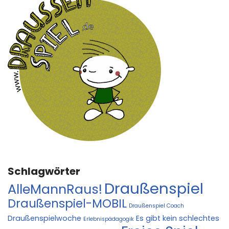
Schlagwörter
Draußenspiel
AlleMannRaus!
Draußenspiel-MOBIL
Draußenspiel Coach
Draußenspielwoche
Es gibt kein schlechtes
Erlebnispädagogik