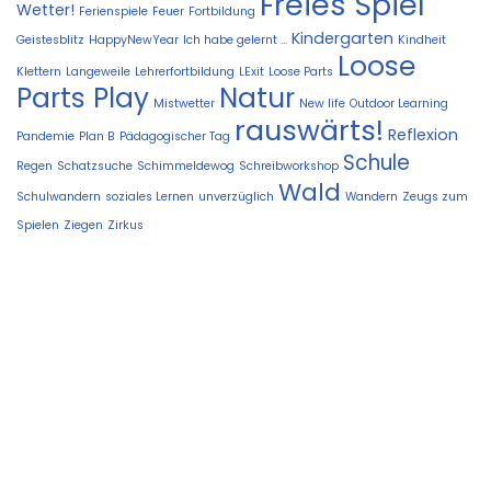
Freies Spiel
Wetter!
Ferienspiele
Feuer
Fortbildung
Kindergarten
Geistesblitz
HappyNewYear
Ich habe gelernt ...
Kindheit
Loose
Klettern
Langeweile
Lehrerfortbildung
LExit
Loose Parts
Parts Play
Natur
Mistwetter
New life
Outdoor Learning
rauswärts!
Reflexion
Pandemie
Plan B
Pädagogischer Tag
Schule
Regen
Schatzsuche
Schimmeldewog
Schreibworkshop
Wald
Schulwandern
soziales Lernen
unverzüglich
Wandern
Zeugs zum
Spielen
Ziegen
Zirkus